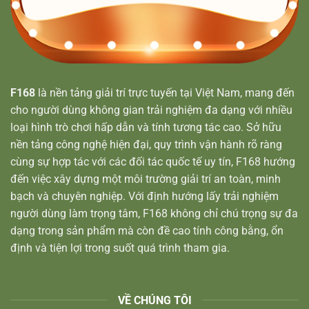
F168
là nền tảng giải trí trực tuyến tại Việt Nam, mang đến
cho người dùng không gian trải nghiệm đa dạng với nhiều
loại hình trò chơi hấp dẫn và tính tương tác cao. Sở hữu
nền tảng công nghệ hiện đại, quy trình vận hành rõ ràng
cùng sự hợp tác với các đối tác quốc tế uy tín, F168 hướng
đến việc xây dựng một môi trường giải trí an toàn, minh
bạch và chuyên nghiệp. Với định hướng lấy trải nghiệm
người dùng làm trọng tâm, F168 không chỉ chú trọng sự đa
dạng trong sản phẩm mà còn đề cao tính công bằng, ổn
định và tiện lợi trong suốt quá trình tham gia.
VỀ CHÚNG TÔI