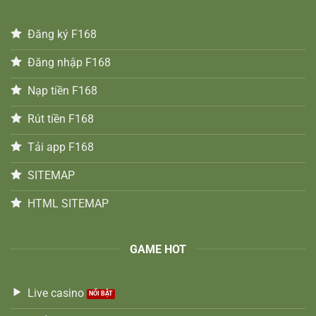
Đăng ký F168
Đăng nhập F168
Nạp tiền F168
Rút tiền F168
Tải app F168
SITEMAP
HTML SITEMAP
GAME HOT
Live casino